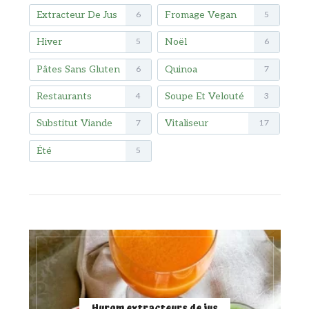
Extracteur De Jus
Fromage Vegan
6
5
Hiver
Noël
5
6
Pâtes Sans Gluten
Quinoa
6
7
Restaurants
Soupe Et Velouté
4
3
Substitut Viande
Vitaliseur
7
17
Été
5
Hurom extracteurs de jus