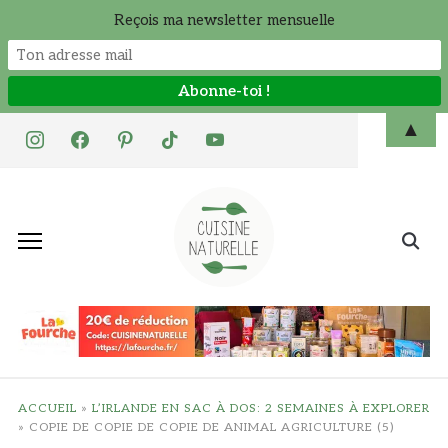
Reçois ma newsletter mensuelle
Skip
▲
instagram
facebook
pinterest
tiktok
youtube
to
content
Search
for:
ACCUEIL
»
L’IRLANDE EN SAC À DOS: 2 SEMAINES À EXPLORER
»
COPIE DE COPIE DE COPIE DE ANIMAL AGRICULTURE (5)