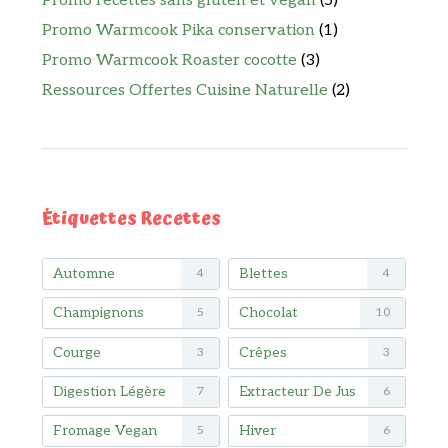
Promo recettes sans gluten et vegan
(5)
Promo Warmcook Pika conservation
(1)
Promo Warmcook Roaster cocotte
(3)
Ressources Offertes Cuisine Naturelle
(2)
Étiquettes Recettes
Automne
Blettes
4
4
Champignons
Chocolat
5
10
Courge
Crêpes
3
3
Digestion Légère
Extracteur De Jus
7
6
Fromage Vegan
Hiver
5
6