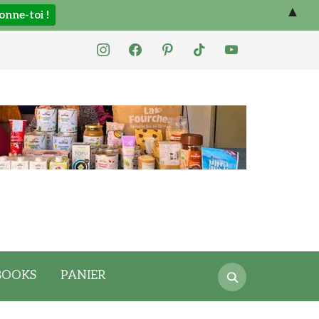
▲
instagram
facebook
pinterest
tiktok
youtube
Search
BOOKS
PANIER
for: