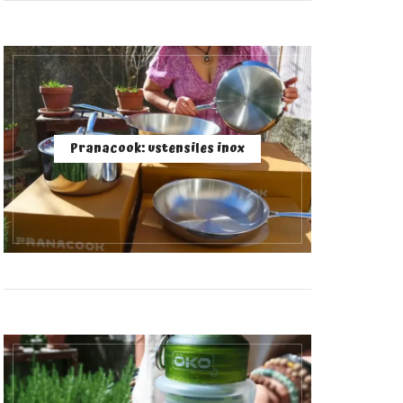
Pranacook: ustensiles inox