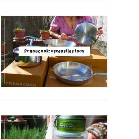
Pranacook: ustensiles inox