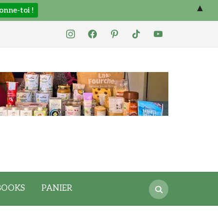
▲
instagram
facebook
pinterest
tiktok
youtube
Search
BOOKS
PANIER
for: