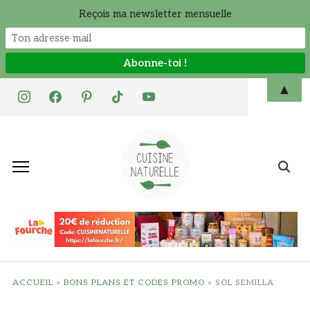
Reçois ma newsletter mensuelle
Skip
▲
instagram
facebook
pinterest
tiktok
youtube
to
content
Search
for:
ACCUEIL
»
BONS PLANS ET CODES PROMO
»
SOL SEMILLA