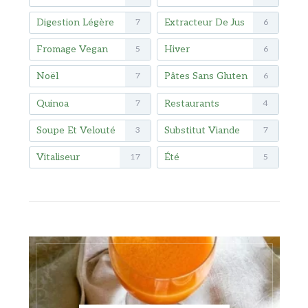
Digestion Légère
Extracteur De Jus
7
6
Fromage Vegan
Hiver
5
6
Noël
Pâtes Sans Gluten
7
6
Quinoa
Restaurants
7
4
Soupe Et Velouté
Substitut Viande
3
7
Vitaliseur
Été
17
5