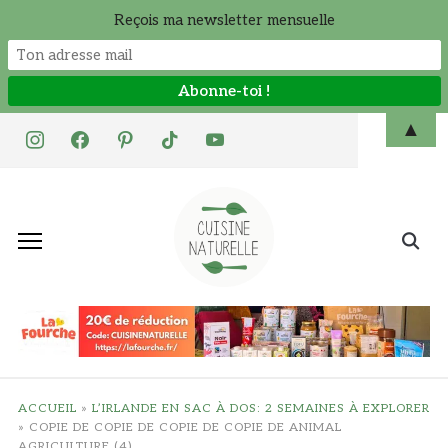
Reçois ma newsletter mensuelle
Skip
▲
instagram
facebook
pinterest
tiktok
youtube
to
content
Search
for:
ACCUEIL
»
L’IRLANDE EN SAC À DOS: 2 SEMAINES À EXPLORER
»
COPIE DE COPIE DE COPIE DE COPIE DE ANIMAL
AGRICULTURE (4)