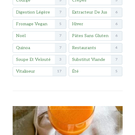
Courge
Crêpes
3
3
Digestion Légère
Extracteur De Jus
7
6
Fromage Vegan
Hiver
5
6
Noël
Pâtes Sans Gluten
7
6
Quinoa
Restaurants
7
4
Soupe Et Velouté
Substitut Viande
3
7
Vitaliseur
Été
17
5