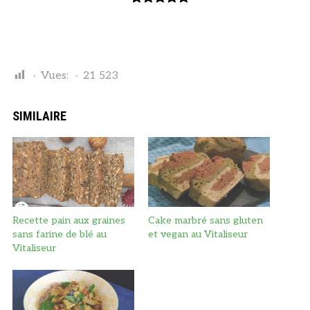
Noté
2
5.00
Ajouter au panier
sur 5
basé sur
notations
Vues:
21 523
client
SIMILAIRE
Recette pain aux graines
Cake marbré sans gluten
sans farine de blé au
et vegan au Vitaliseur
Vitaliseur