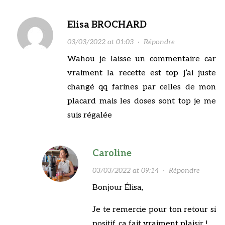
Elisa BROCHARD
03/03/2022 at 01:03
·
Répondre
Wahou je laisse un commentaire car
vraiment la recette est top j’ai juste
changé qq farines par celles de mon
placard mais les doses sont top je me
suis régalée
Caroline
03/03/2022 at 09:14
·
Répondre
Bonjour Élisa,
Je te remercie pour ton retour si
positif, ça fait vraiment plaisir !