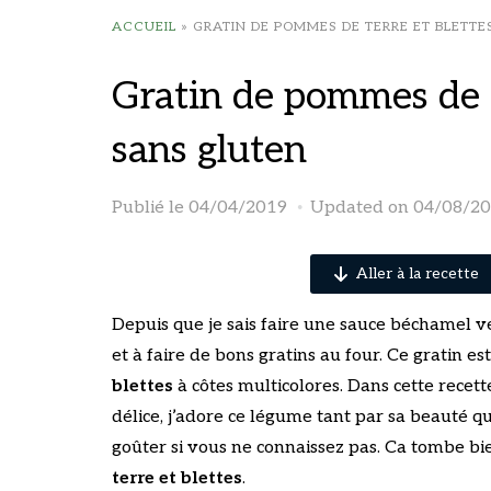
ACCUEIL
»
GRATIN DE POMMES DE TERRE ET BLETTE
Gratin de pommes de t
sans gluten
Publié le
04/04/2019
Updated on 04/08/2
Aller à la recette
Depuis que je sais faire une sauce béchamel végé
et à faire de bons gratins au four. Ce gratin e
blettes
à côtes multicolores. Dans cette recette, 
délice, j’adore ce légume tant par sa beauté q
goûter si vous ne connaissez pas. Ca tombe bie
terre et blettes
.