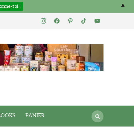
▲
instagram
facebook
pinterest
tiktok
youtube
Search
BOOKS
PANIER
for: