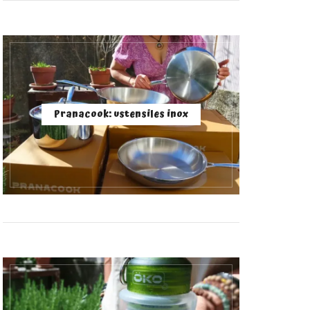
Pranacook: ustensiles inox