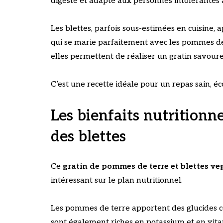
digeste et adapté aux personnes intolérantes 
Les blettes, parfois sous-estimées en cuisine
qui se marie parfaitement avec les pommes de
elles permettent de réaliser un gratin savoureu
C’est une recette idéale pour un repas sain, éc
Les bienfaits nutritionn
des blettes
Ce
gratin de pommes de terre et blettes v
intéressant sur le plan nutritionnel.
Les pommes de terre apportent des glucides co
sont également riches en potassium et en vit