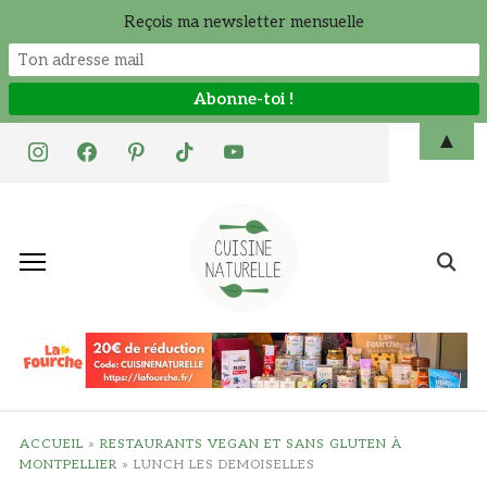
Reçois ma newsletter mensuelle
Skip
▲
instagram
facebook
pinterest
tiktok
youtube
to
content
Search
for:
ACCUEIL
»
RESTAURANTS VEGAN ET SANS GLUTEN À
MONTPELLIER
»
LUNCH LES DEMOISELLES