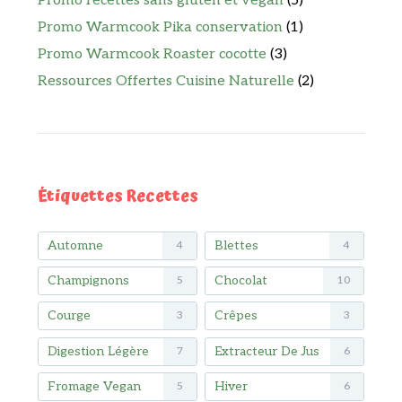
Promo recettes sans gluten et vegan
(5)
Promo Warmcook Pika conservation
(1)
Promo Warmcook Roaster cocotte
(3)
Ressources Offertes Cuisine Naturelle
(2)
Étiquettes Recettes
Automne
Blettes
4
4
Champignons
Chocolat
5
10
Courge
Crêpes
3
3
Digestion Légère
Extracteur De Jus
7
6
Fromage Vegan
Hiver
5
6