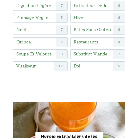
Digestion Légère
Extracteur De Jus
7
6
Fromage Vegan
Hiver
5
6
Noël
Pâtes Sans Gluten
7
6
Quinoa
Restaurants
7
4
Soupe Et Velouté
Substitut Viande
3
7
Vitaliseur
Été
17
5
Hurom extracteurs de jus