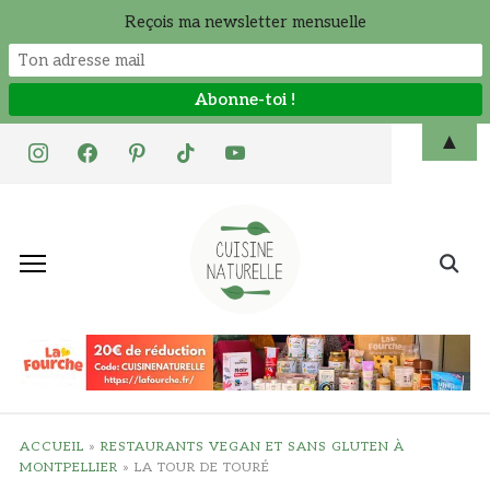
Reçois ma newsletter mensuelle
Skip
▲
instagram
facebook
pinterest
tiktok
youtube
to
content
Search
for:
ACCUEIL
»
RESTAURANTS VEGAN ET SANS GLUTEN À
MONTPELLIER
»
LA TOUR DE TOURÉ