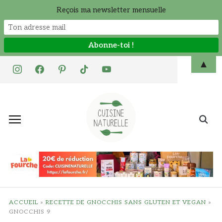
Reçois ma newsletter mensuelle
Skip
▲
instagram
facebook
pinterest
tiktok
youtube
to
content
Search
for:
ACCUEIL
»
RECETTE DE GNOCCHIS SANS GLUTEN ET VEGAN
»
GNOCCHIS 9