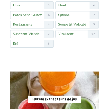
Hiver
Noël
5
6
Pâtes Sans Gluten
Quinoa
6
7
Restaurants
Soupe Et Velouté
4
3
Substitut Viande
Vitaliseur
7
17
Été
5
Hurom extracteurs de jus