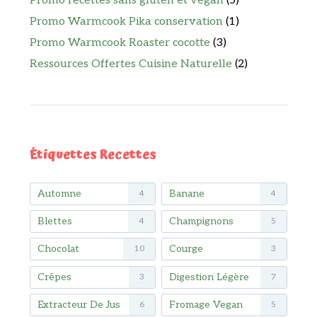
Promo recettes sans gluten et vegan
(5)
Promo Warmcook Pika conservation
(1)
Promo Warmcook Roaster cocotte
(3)
Ressources Offertes Cuisine Naturelle
(2)
Étiquettes Recettes
Automne
Banane
4
4
Blettes
Champignons
4
5
Chocolat
Courge
10
3
Crêpes
Digestion Légère
3
7
Extracteur De Jus
Fromage Vegan
6
5