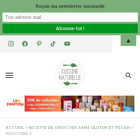
Reçois ma newsletter mensuelle
Skip
▲
instagram
facebook
pinterest
tiktok
youtube
to
content
Search
for:
ACCUEIL
»
RECETTE DE GNOCCHIS SANS GLUTEN ET VEGAN
»
GNOCCHIS 3