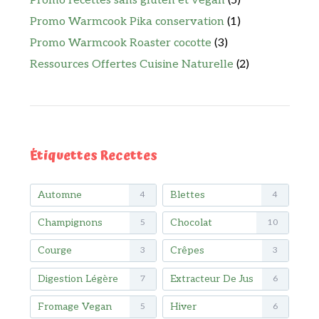
Promo recettes sans gluten et vegan
(5)
Promo Warmcook Pika conservation
(1)
Promo Warmcook Roaster cocotte
(3)
Ressources Offertes Cuisine Naturelle
(2)
Étiquettes Recettes
Automne
Blettes
4
4
Champignons
Chocolat
5
10
Courge
Crêpes
3
3
Digestion Légère
Extracteur De Jus
7
6
Fromage Vegan
Hiver
5
6