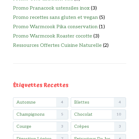
Promo Pranacook ustensiles inox
(3)
Promo recettes sans gluten et vegan
(5)
Promo Warmcook Pika conservation
(1)
Promo Warmcook Roaster cocotte
(3)
Ressources Offertes Cuisine Naturelle
(2)
Étiquettes Recettes
Automne
Blettes
4
4
Champignons
Chocolat
5
10
Courge
Crêpes
3
3
Digestion Légère
Extracteur De Jus
7
6