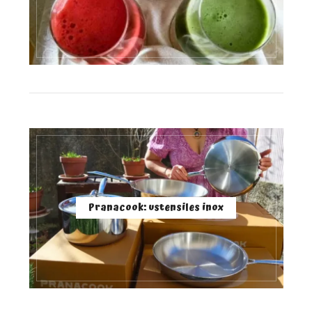
Pranacook: ustensiles inox