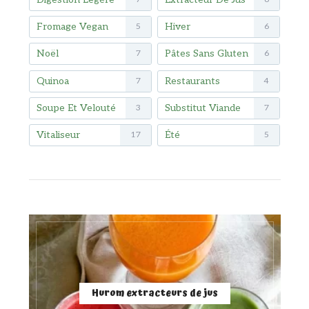
Fromage Vegan
Hiver
5
6
Noël
Pâtes Sans Gluten
7
6
Quinoa
Restaurants
7
4
Soupe Et Velouté
Substitut Viande
3
7
Vitaliseur
Été
17
5
Hurom extracteurs de jus