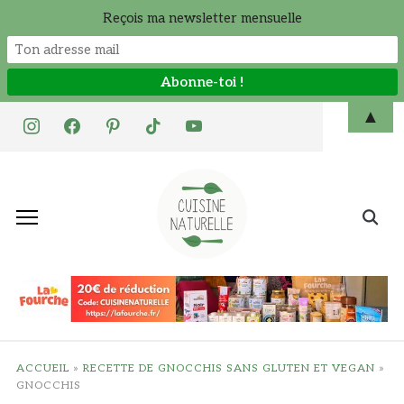
Reçois ma newsletter mensuelle
Skip
▲
instagram
facebook
pinterest
tiktok
youtube
to
content
Search
for:
ACCUEIL
»
RECETTE DE GNOCCHIS SANS GLUTEN ET VEGAN
»
GNOCCHIS