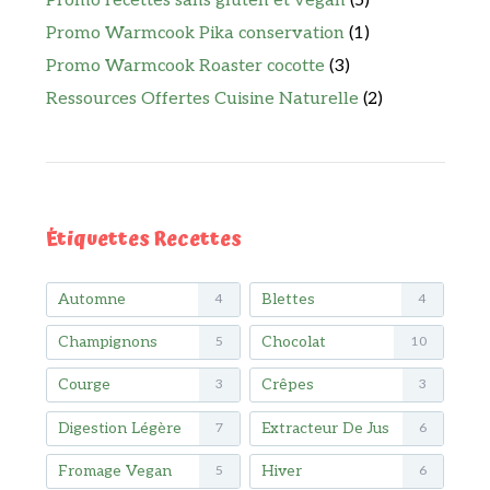
Promo recettes sans gluten et vegan
(5)
Promo Warmcook Pika conservation
(1)
Promo Warmcook Roaster cocotte
(3)
Ressources Offertes Cuisine Naturelle
(2)
Étiquettes Recettes
Automne
Blettes
4
4
Champignons
Chocolat
5
10
Courge
Crêpes
3
3
Digestion Légère
Extracteur De Jus
7
6
Fromage Vegan
Hiver
5
6