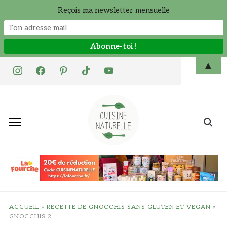
Reçois ma newsletter mensuelle
Skip
▲
instagram
facebook
pinterest
tiktok
youtube
to
content
Search
for:
ACCUEIL
»
RECETTE DE GNOCCHIS SANS GLUTEN ET VEGAN
»
GNOCCHIS 2