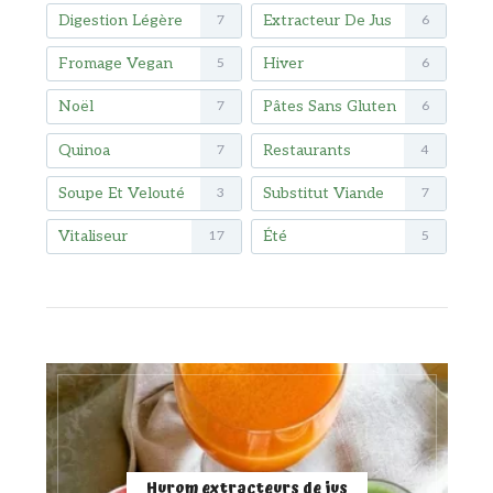
Digestion Légère
Extracteur De Jus
7
6
Fromage Vegan
Hiver
5
6
Noël
Pâtes Sans Gluten
7
6
Quinoa
Restaurants
7
4
Soupe Et Velouté
Substitut Viande
3
7
Vitaliseur
Été
17
5
Hurom extracteurs de jus