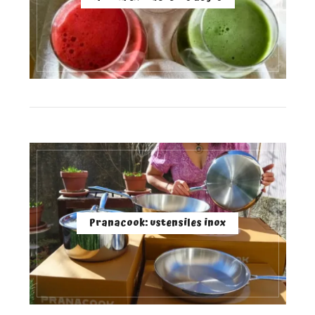
Pranacook: ustensiles inox