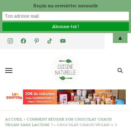
Reçois ma newsletter mensuelle
Skip
▲
instagram
facebook
pinterest
tiktok
youtube
to
content
Search
for:
ACCUEIL
»
COMMENT RÉUSSIR SON CHOCOLAT CHAUD
VEGAN SANS LACTOSE ?
»
CHOCOLAT-CHAUD-VEGAN-1-1