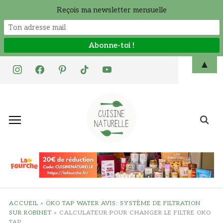
Reçois ma newsletter mensuelle
Skip
▲
instagram
facebook
pinterest
tiktok
youtube
to
content
Search
for:
ACCUEIL
»
ÖKO TAP WATER AVIS: SYSTÈME DE FILTRATION
SUR ROBINET
»
CALCULATEUR POUR CHANGER LE FILTRE OKO
TAP