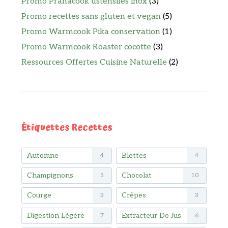
Promo Pranacook ustensiles inox
(3)
Promo recettes sans gluten et vegan
(5)
Promo Warmcook Pika conservation
(1)
Promo Warmcook Roaster cocotte
(3)
Ressources Offertes Cuisine Naturelle
(2)
Étiquettes Recettes
Automne
Blettes
4
4
Champignons
Chocolat
5
10
Courge
Crêpes
3
3
Digestion Légère
Extracteur De Jus
7
6