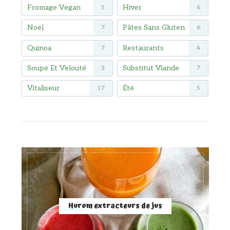
Fromage Vegan
Hiver
5
6
Noël
Pâtes Sans Gluten
7
6
Quinoa
Restaurants
7
4
Soupe Et Velouté
Substitut Viande
3
7
Vitaliseur
Été
17
5
Hurom extracteurs de jus