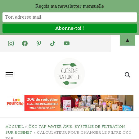
Reçois ma newsletter mensuelle
Skip
▲
instagram
facebook
pinterest
tiktok
youtube
to
content
Search
for:
ACCUEIL
»
ÖKO TAP WATER AVIS: SYSTÈME DE FILTRATION
SUR ROBINET
»
CALCULATEUR POUR CHANGER LE FILTRE OKO
TAP