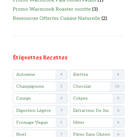
Promo Warmcook Pika conservation
(1)
Promo Warmcook Roaster cocotte
(3)
Ressources Offertes Cuisine Naturelle
(2)
Étiquettes Recettes
Automne
Blettes
4
4
Champignons
Chocolat
5
10
Courge
Crêpes
3
3
Digestion Légère
Extracteur De Jus
7
6
Fromage Vegan
Hiver
5
6
Noël
Pâtes Sans Gluten
7
6