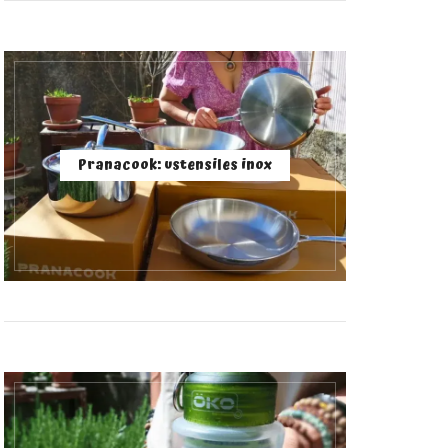
Pranacook: ustensiles inox