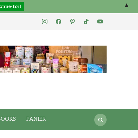
▲
instagram
facebook
pinterest
tiktok
youtube
Search
BOOKS
PANIER
for: