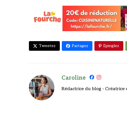
Tweetez
Partagez
Epinglez
Caroline
Rédactrice du blog - Créatrice 