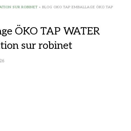
RATION SUR ROBINET
»
BLOG OKO TAP EMBALLAGE ÖKO TAP
lage ÖKO TAP WATER
ation sur robinet
26