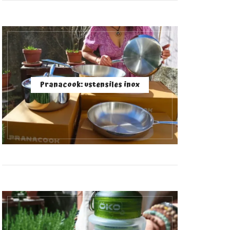
Pranacook: ustensiles inox