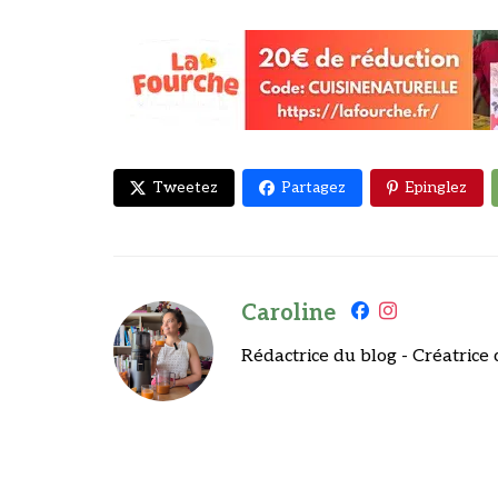
Tweetez
Partagez
Epinglez
Caroline
Rédactrice du blog - Créatrice 