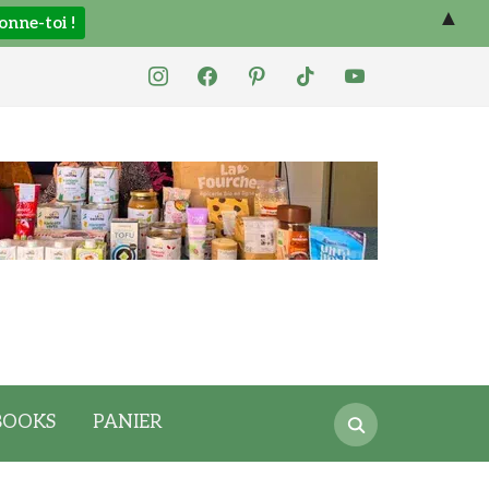
▲
instagram
facebook
pinterest
tiktok
youtube
Search
BOOKS
PANIER
for: