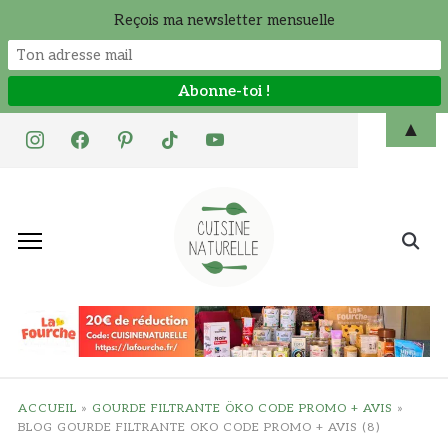
Reçois ma newsletter mensuelle
Skip
▲
instagram
facebook
pinterest
tiktok
youtube
to
content
Search
for:
ACCUEIL
»
GOURDE FILTRANTE ÖKO CODE PROMO + AVIS
»
BLOG GOURDE FILTRANTE OKO CODE PROMO + AVIS (8)