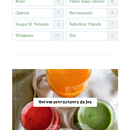
Noël
Pâtes Sans Gluten
7
6
Quinoa
Restaurants
7
4
Soupe Et Velouté
Substitut Viande
3
7
Vitaliseur
Été
17
5
Hurom extracteurs de jus