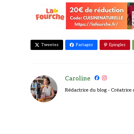
Tweetez
Partagez
Epinglez
Caroline
Rédactrice du blog - Créatrice 