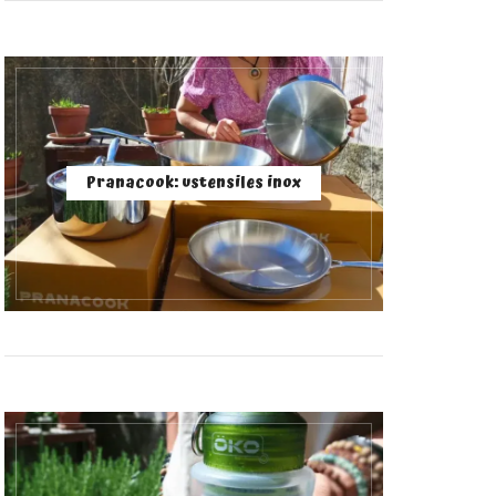
Pranacook: ustensiles inox