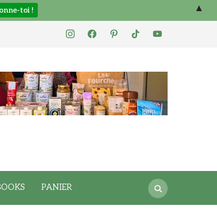
▲
instagram
facebook
pinterest
tiktok
youtube
Search
BOOKS
PANIER
for: