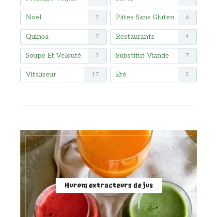
Noël
Pâtes Sans Gluten
7
6
Quinoa
Restaurants
7
4
Soupe Et Velouté
Substitut Viande
3
7
Vitaliseur
Été
17
5
Hurom extracteurs de jus