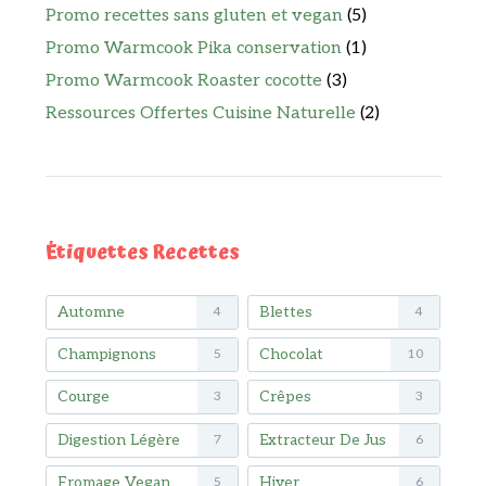
Promo recettes sans gluten et vegan
(5)
Promo Warmcook Pika conservation
(1)
Promo Warmcook Roaster cocotte
(3)
Ressources Offertes Cuisine Naturelle
(2)
Étiquettes Recettes
Automne
Blettes
4
4
Champignons
Chocolat
5
10
Courge
Crêpes
3
3
Digestion Légère
Extracteur De Jus
7
6
Fromage Vegan
Hiver
5
6