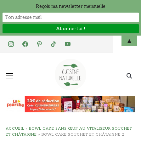
Reçois ma newsletter mensuelle
Skip
▲
instagram
facebook
pinterest
tiktok
youtube
to
content
Search
for:
ACCUEIL
»
BOWL CAKE SANS ŒUF AU VITALISEUR SOUCHET
ET CHÂTAIGNE
»
BOWL CAKE SOUCHET ET CHÂTAIGNE 2