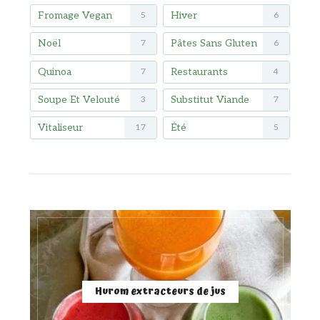
Fromage Vegan
Hiver
5
6
Noël
Pâtes Sans Gluten
7
6
Quinoa
Restaurants
7
4
Soupe Et Velouté
Substitut Viande
3
7
Vitaliseur
Été
17
5
Hurom extracteurs de jus