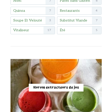
Noël
Pâtes Sans Gluten
7
6
Quinoa
Restaurants
7
4
Soupe Et Velouté
Substitut Viande
3
7
Vitaliseur
Été
17
5
Hurom extracteurs de jus