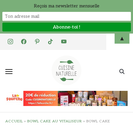
Reçois ma newsletter mensuelle
Skip
▲
instagram
facebook
pinterest
tiktok
youtube
to
content
Search
for:
ACCUEIL
»
BOWL CAKE AU VITALISEUR
»
BOWL CAKE