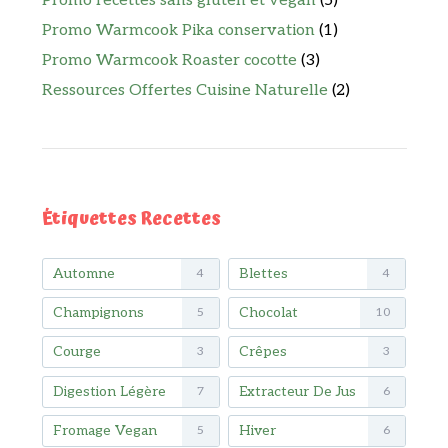
Promo recettes sans gluten et vegan
(5)
Promo Warmcook Pika conservation
(1)
Promo Warmcook Roaster cocotte
(3)
Ressources Offertes Cuisine Naturelle
(2)
Étiquettes Recettes
Automne
Blettes
4
4
Champignons
Chocolat
5
10
Courge
Crêpes
3
3
Digestion Légère
Extracteur De Jus
7
6
Fromage Vegan
Hiver
5
6