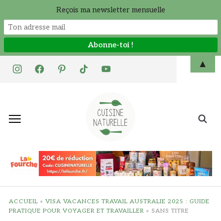
Reçois ma newsletter mensuelle
Skip
▲
instagram
facebook
pinterest
tiktok
youtube
to
content
Search
for:
ACCUEIL
»
VISA VACANCES TRAVAIL AUSTRALIE 2025 : GUIDE
PRATIQUE POUR VOYAGER ET TRAVAILLER
»
SANS TITRE