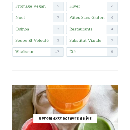
Fromage Vegan
Hiver
5
6
Noël
Pâtes Sans Gluten
7
6
Quinoa
Restaurants
7
4
Soupe Et Velouté
Substitut Viande
3
7
Vitaliseur
Été
17
5
Hurom extracteurs de jus