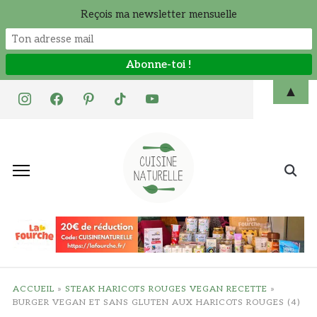
Reçois ma newsletter mensuelle
Skip
▲
instagram
facebook
pinterest
tiktok
youtube
to
content
Search
for:
ACCUEIL
»
STEAK HARICOTS ROUGES VEGAN RECETTE
»
BURGER VEGAN ET SANS GLUTEN AUX HARICOTS ROUGES (4)