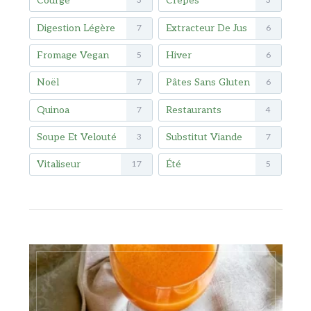
Courge
Crêpes
3
3
Digestion Légère
Extracteur De Jus
7
6
Fromage Vegan
Hiver
5
6
Noël
Pâtes Sans Gluten
7
6
Quinoa
Restaurants
7
4
Soupe Et Velouté
Substitut Viande
3
7
Vitaliseur
Été
17
5