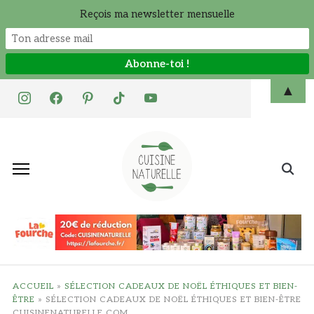
Reçois ma newsletter mensuelle
Skip
▲
instagram
facebook
pinterest
tiktok
youtube
to
content
Search
for:
ACCUEIL
»
SÉLECTION CADEAUX DE NOËL ÉTHIQUES ET BIEN-
ÊTRE
»
SÉLECTION CADEAUX DE NOËL ÉTHIQUES ET BIEN-ÊTRE
CUISINENATURELLE.COM