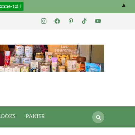
▲
instagram
facebook
pinterest
tiktok
youtube
Search
BOOKS
PANIER
for: