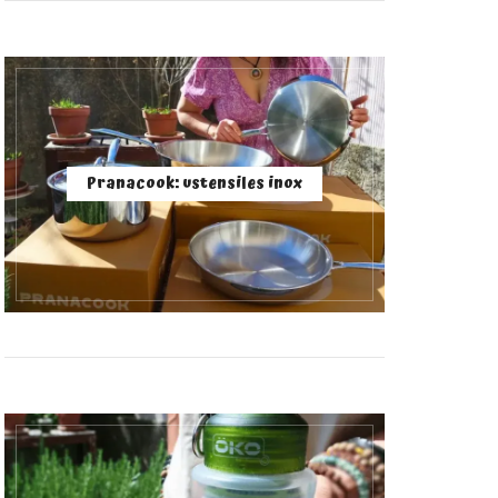
Pranacook: ustensiles inox