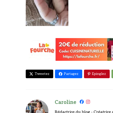
Tweetez
Partagez
Epinglez
Caroline
Rédactrice du blog - Créatrice 