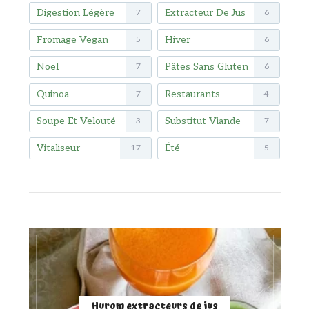
Digestion Légère
Extracteur De Jus
7
6
Fromage Vegan
Hiver
5
6
Noël
Pâtes Sans Gluten
7
6
Quinoa
Restaurants
7
4
Soupe Et Velouté
Substitut Viande
3
7
Vitaliseur
Été
17
5
Hurom extracteurs de jus