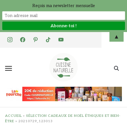
Reçois ma newsletter mensuelle
Skip
▲
instagram
facebook
pinterest
tiktok
youtube
to
content
Search
for:
ACCUEIL
»
SÉLECTION CADEAUX DE NOËL ÉTHIQUES ET BIEN-
ÊTRE
»
20210729_123013