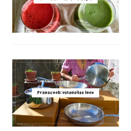
Pranacook: ustensiles inox