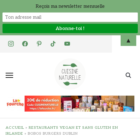
Reçois ma newsletter mensuelle
Skip
▲
instagram
facebook
pinterest
tiktok
youtube
to
content
Search
for:
ACCUEIL
»
RESTAURANTS VEGAN ET SANS GLUTEN EN
IRLANDE
»
BOBOS BURGERS DUBLIN