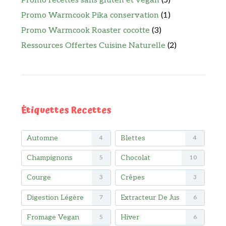
Promo recettes sans gluten et vegan
(5)
Promo Warmcook Pika conservation
(1)
Promo Warmcook Roaster cocotte
(3)
Ressources Offertes Cuisine Naturelle
(2)
Étiquettes Recettes
Automne
Blettes
4
4
Champignons
Chocolat
5
10
Courge
Crêpes
3
3
Digestion Légère
Extracteur De Jus
7
6
Fromage Vegan
Hiver
5
6