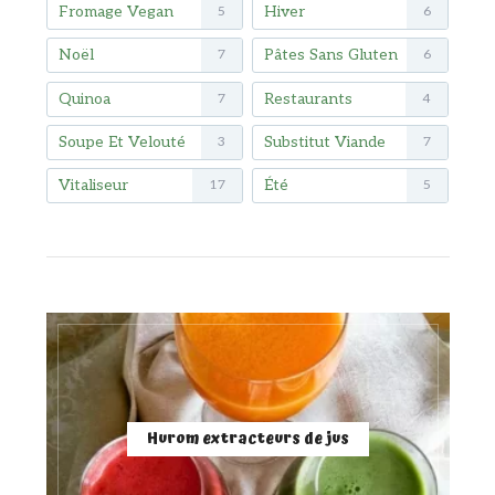
Fromage Vegan
Hiver
5
6
Noël
Pâtes Sans Gluten
7
6
Quinoa
Restaurants
7
4
Soupe Et Velouté
Substitut Viande
3
7
Vitaliseur
Été
17
5
Hurom extracteurs de jus