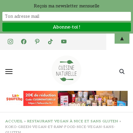
Reçois ma newsletter mensuelle
Skip
▲
instagram
facebook
pinterest
tiktok
youtube
to
content
Search
for:
ACCUEIL
»
RESTAURANT VEGAN À NICE ET SANS GLUTEN
»
KOKO-GREEN-VEGAN-ET-RAW-FOOD-NICE-VEGAN-SANS-
GLUTEN