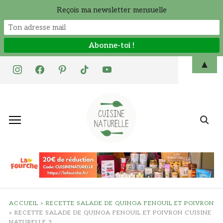
Reçois ma newsletter mensuelle
Skip
▲
instagram
facebook
pinterest
tiktok
youtube
to
content
Search
for:
ACCUEIL
»
RECETTE SALADE DE QUINOA FENOUIL ET POIVRON
»
RECETTE SALADE DE QUINOA FENOUIL ET POIVRON CUISINE
NATURELLE 3