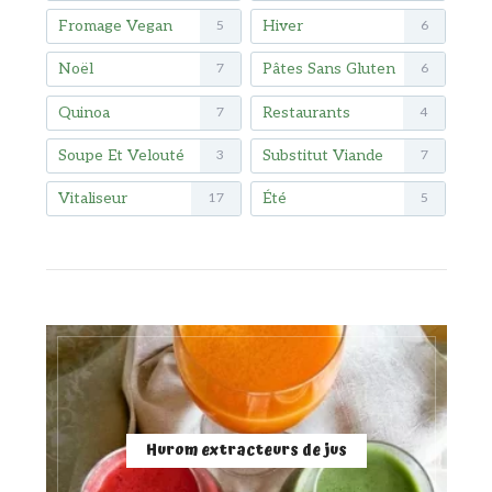
Fromage Vegan
Hiver
5
6
Noël
Pâtes Sans Gluten
7
6
Quinoa
Restaurants
7
4
Soupe Et Velouté
Substitut Viande
3
7
Vitaliseur
Été
17
5
Hurom extracteurs de jus