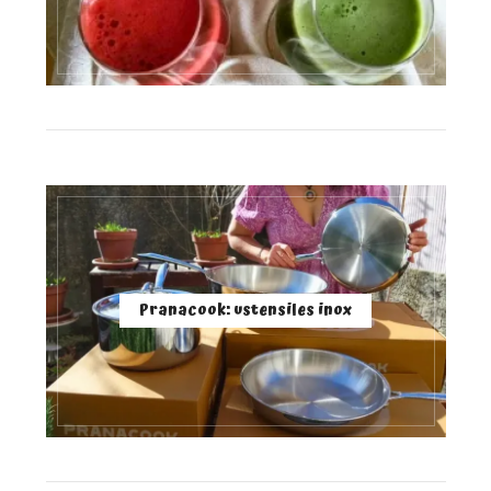
Pranacook: ustensiles inox