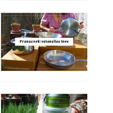
Pranacook: ustensiles inox