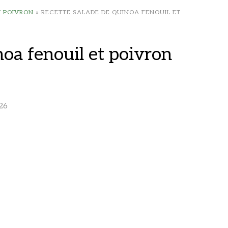
T POIVRON
»
RECETTE SALADE DE QUINOA FENOUIL ET
noa fenouil et poivron
26