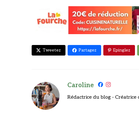
Tweetez
Partagez
Epinglez
Caroline
Rédactrice du blog - Créatrice 