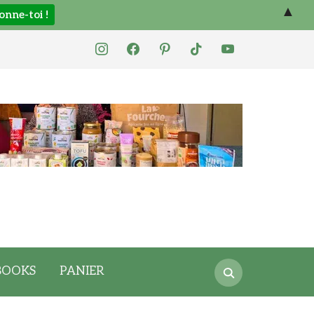
▲
instagram
facebook
pinterest
tiktok
youtube
Search
BOOKS
PANIER
for: