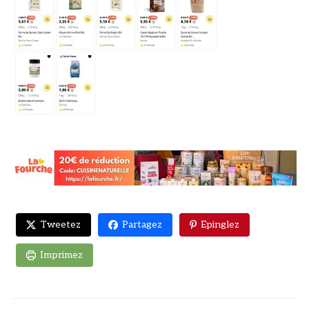
Tweetez
Partagez
Epinglez
Imprimez