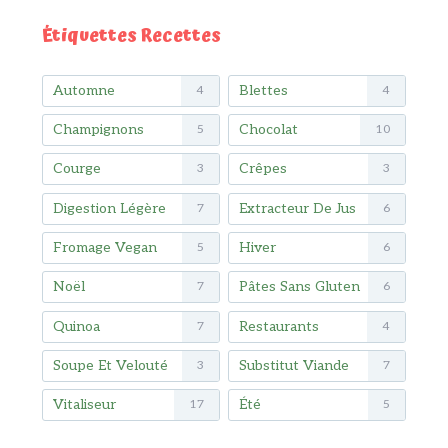
Étiquettes Recettes
Automne
Blettes
4
4
Champignons
Chocolat
5
10
Courge
Crêpes
3
3
Digestion Légère
Extracteur De Jus
7
6
Fromage Vegan
Hiver
5
6
Noël
Pâtes Sans Gluten
7
6
Quinoa
Restaurants
7
4
Soupe Et Velouté
Substitut Viande
3
7
Vitaliseur
Été
17
5