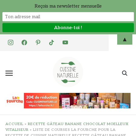
Reçois ma newsletter mensuelle
Skip
▲
instagram
facebook
pinterest
tiktok
youtube
to
content
Search
for:
ACCUEIL
»
RECETTE GÂTEAU BANANE CHOCOLAT MOELLEUX
VITALISEUR
»
LISTE DE COURSES LA FOURCHE POUR LA
RECETTE DE CUISINE NATURELLE RECETTE GÂTEAU BANANE