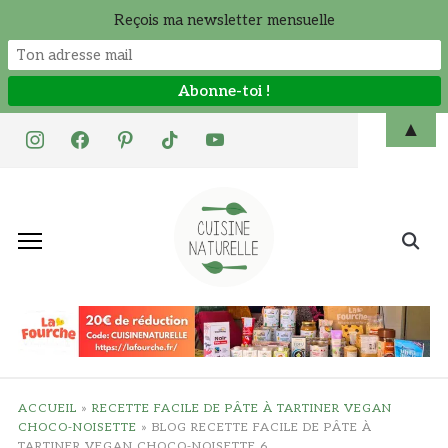
Reçois ma newsletter mensuelle
Skip
▲
instagram
facebook
pinterest
tiktok
youtube
to
content
Search
for:
ACCUEIL
»
RECETTE FACILE DE PÂTE À TARTINER VEGAN
CHOCO-NOISETTE
»
BLOG RECETTE FACILE DE PÂTE À
TARTINER VEGAN CHOCO-NOISETTE 6