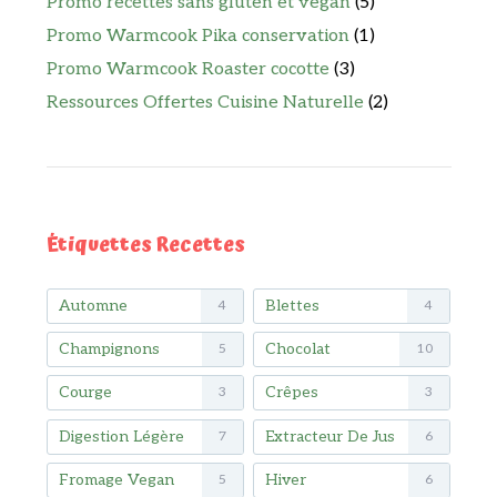
Promo recettes sans gluten et vegan
(5)
Promo Warmcook Pika conservation
(1)
Promo Warmcook Roaster cocotte
(3)
Ressources Offertes Cuisine Naturelle
(2)
Étiquettes Recettes
Automne
Blettes
4
4
Champignons
Chocolat
5
10
Courge
Crêpes
3
3
Digestion Légère
Extracteur De Jus
7
6
Fromage Vegan
Hiver
5
6