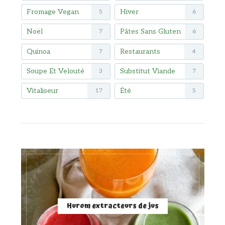
Fromage Vegan
Hiver
5
6
Noël
Pâtes Sans Gluten
7
6
Quinoa
Restaurants
7
4
Soupe Et Velouté
Substitut Viande
3
7
Vitaliseur
Été
17
5
Hurom extracteurs de jus