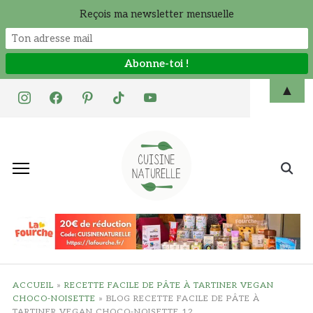
Reçois ma newsletter mensuelle
Skip
▲
instagram
facebook
pinterest
tiktok
youtube
to
content
Search
for:
ACCUEIL
»
RECETTE FACILE DE PÂTE À TARTINER VEGAN
CHOCO-NOISETTE
»
BLOG RECETTE FACILE DE PÂTE À
TARTINER VEGAN CHOCO-NOISETTE 12