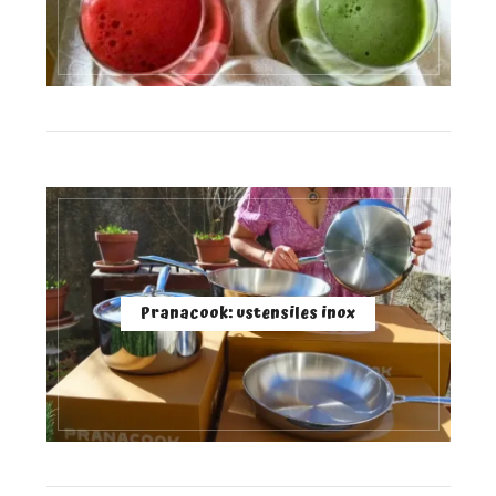
Pranacook: ustensiles inox