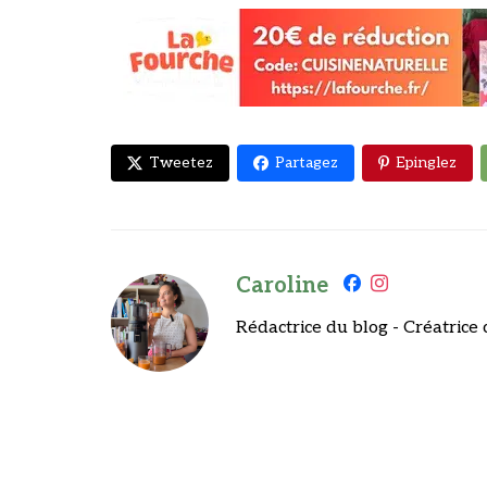
Tweetez
Partagez
Epinglez
Caroline
Rédactrice du blog - Créatrice 