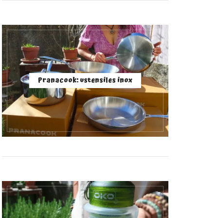
Pranacook: ustensiles inox