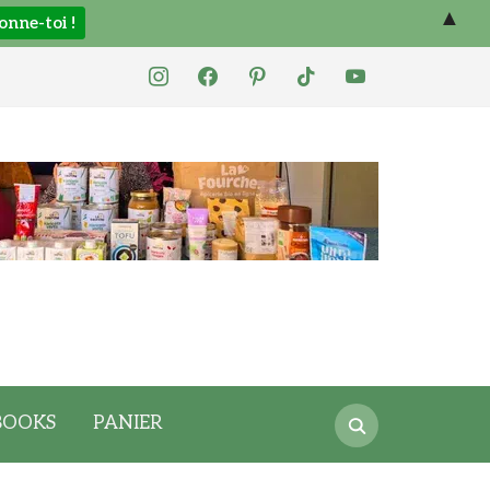
▲
instagram
facebook
pinterest
tiktok
youtube
Search
BOOKS
PANIER
for: