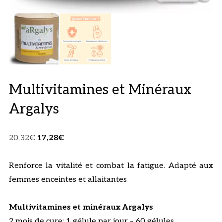
Multivitamines et Minéraux
Argalys
Le
Le
20,32
€
17,28
€
prix
prix
initial
actuel
Renforce la vitalité et combat la fatigue. Adapté aux
était :
est :
femmes enceintes et allaitantes
20,32€.
17,28€.
Multivitamines et minéraux Argalys
2 mois de cure: 1 gélule par jour – 60 gélules