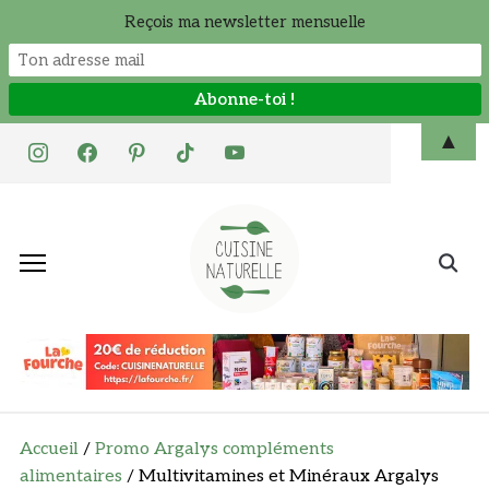
Reçois ma newsletter mensuelle
Skip
▲
instagram
facebook
pinterest
tiktok
youtube
to
content
Search
for:
Accueil
/
Promo Argalys compléments
alimentaires
/ Multivitamines et Minéraux Argalys