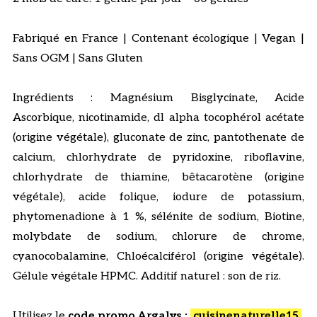
Fabriqué en France | Contenant écologique | Vegan |
Sans OGM | Sans Gluten
Ingrédients : Magnésium Bisglycinate, Acide
Ascorbique, nicotinamide, dl alpha tocophérol acétate
(origine végétale), gluconate de zinc, pantothenate de
calcium, chlorhydrate de pyridoxine, riboflavine,
chlorhydrate de thiamine, bêtacarotène (origine
végétale), acide folique, iodure de potassium,
phytomenadione à 1 %, sélénite de sodium, Biotine,
molybdate de sodium, chlorure de chrome,
cyanocobalamine, Chloécalciférol (origine végétale).
Gélule végétale HPMC. Additif naturel : son de riz.
Utilisez le
code promo Argalys :
cuisinenaturelle15
,