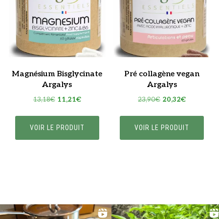
Magnésium Bisglycinate
Pré collagène vegan
Argalys
Argalys
Le
Le
Le
Le
13,18
€
11,21
€
23,90
€
20,32
€
prix
prix
prix
prix
initial
actuel
initial
actuel
VOIR LE PRODUIT
VOIR LE PRODUIT
était :
est :
était :
est :
13,18€.
11,21€.
23,90€.
20,32€.