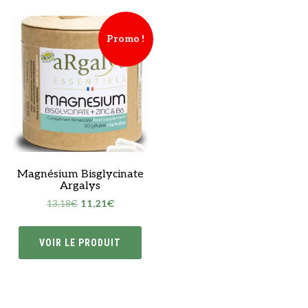
Promo !
Magnésium Bisglycinate
Argalys
Le
Le
13,18
€
11,21
€
prix
prix
initial
actuel
VOIR LE PRODUIT
était :
est :
13,18€.
11,21€.