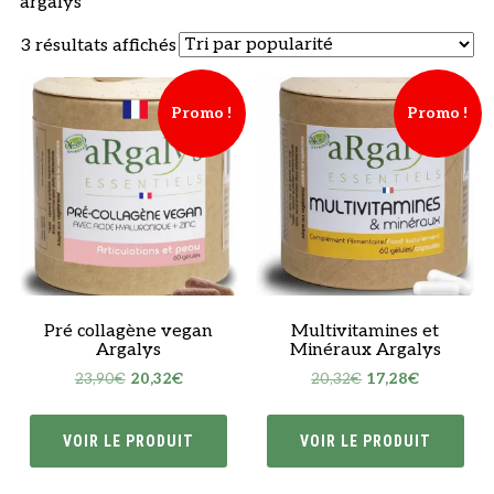
argalys
Trié
3 résultats affichés
par
popularité
Promo !
Promo !
Pré collagène vegan
Multivitamines et
Argalys
Minéraux Argalys
Le
Le
Le
Le
23,90
€
20,32
€
20,32
€
17,28
€
prix
prix
prix
prix
initial
actuel
initial
actuel
VOIR LE PRODUIT
VOIR LE PRODUIT
était :
est :
était :
est :
23,90€.
20,32€.
20,32€.
17,28€.