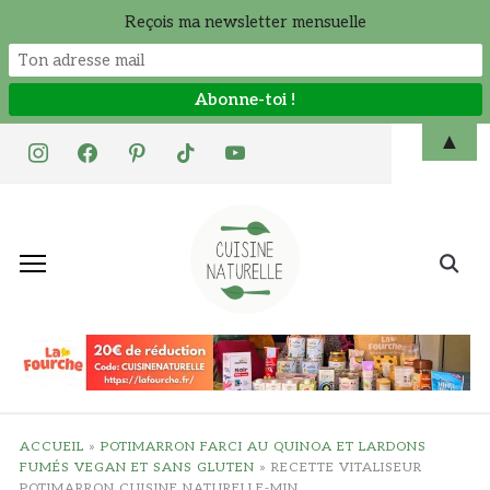
Reçois ma newsletter mensuelle
Skip
▲
instagram
facebook
pinterest
tiktok
youtube
to
content
Search
for:
ACCUEIL
»
POTIMARRON FARCI AU QUINOA ET LARDONS
FUMÉS VEGAN ET SANS GLUTEN
»
RECETTE VITALISEUR
POTIMARRON CUISINE NATURELLE-MIN