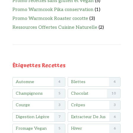
Promo recettes sans gluten et vegan
(5)
Promo Warmcook Pika conservation
(1)
Promo Warmcook Roaster cocotte
(3)
Ressources Offertes Cuisine Naturelle
(2)
Étiquettes Recettes
Automne
Blettes
4
4
Champignons
Chocolat
5
10
Courge
Crêpes
3
3
Digestion Légère
Extracteur De Jus
7
6
Fromage Vegan
Hiver
5
6