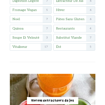
Digestion Légère
Extracteur De Jus
7
6
Fromage Vegan
Hiver
5
6
Noël
Pâtes Sans Gluten
7
6
Quinoa
Restaurants
7
4
Soupe Et Velouté
Substitut Viande
3
7
Vitaliseur
Été
17
5
Hurom extracteurs de jus