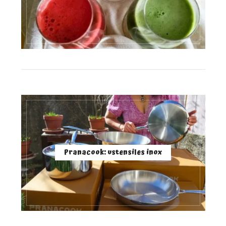
Pranacook: ustensiles inox