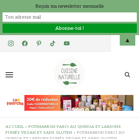
Reçois ma newsletter mensuelle
Skip
▲
instagram
facebook
pinterest
tiktok
youtube
to
content
Search
for:
ACCUEIL
»
POTIMARRON FARCI AU QUINOA ET LARDONS
FUMÉS VEGAN ET SANS GLUTEN
»
POTIMARRON FARCI AU
QUINOA ET LARDONS FUMÉS VEGAN ET SANS GLUTEN