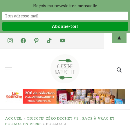
Reçois ma newsletter mensuelle
Skip
▲
instagram
facebook
pinterest
tiktok
youtube
to
content
Search
for:
ACCUEIL
»
OBJECTIF ZÉRO DÉCHET #1 : SACS À VRAC ET
BOCAUX EN VERRE
»
BOCAUX 3