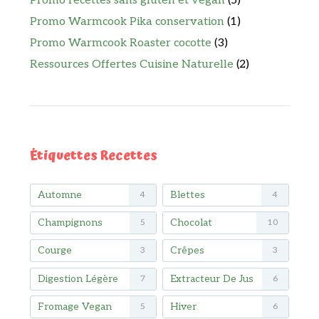
Promo recettes sans gluten et vegan
(5)
Promo Warmcook Pika conservation
(1)
Promo Warmcook Roaster cocotte
(3)
Ressources Offertes Cuisine Naturelle
(2)
Étiquettes Recettes
Automne
Blettes
4
4
Champignons
Chocolat
5
10
Courge
Crêpes
3
3
Digestion Légère
Extracteur De Jus
7
6
Fromage Vegan
Hiver
5
6