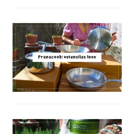
Pranacook: ustensiles inox