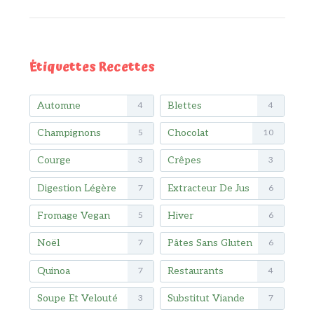
Étiquettes Recettes
Automne
Blettes
4
4
Champignons
Chocolat
5
10
Courge
Crêpes
3
3
Digestion Légère
Extracteur De Jus
7
6
Fromage Vegan
Hiver
5
6
Noël
Pâtes Sans Gluten
7
6
Quinoa
Restaurants
7
4
Soupe Et Velouté
Substitut Viande
3
7