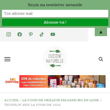
Reçois ma newsletter mensuelle
Skip
▲
instagram
facebook
pinterest
tiktok
youtube
to
content
Search
for:
ACCUEIL
»
LA FOURCHE MEILLEUR MAGASIN BIO EN LIGNE
»
TRUSPILOT AVIS LA FOURCHE 2026