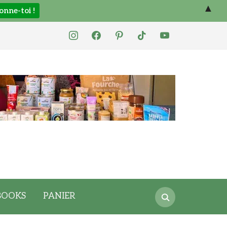
▲
instagram
facebook
pinterest
tiktok
youtube
Search
BOOKS
PANIER
for: