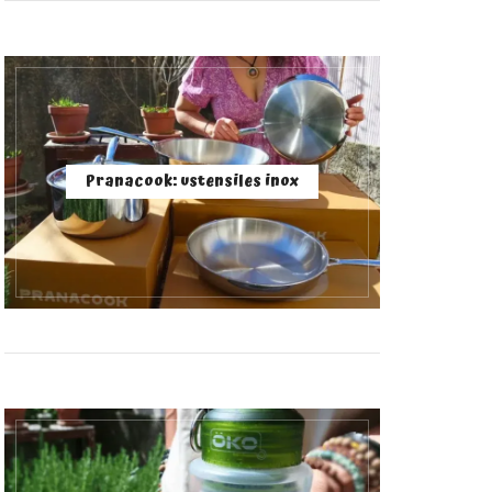
Pranacook: ustensiles inox