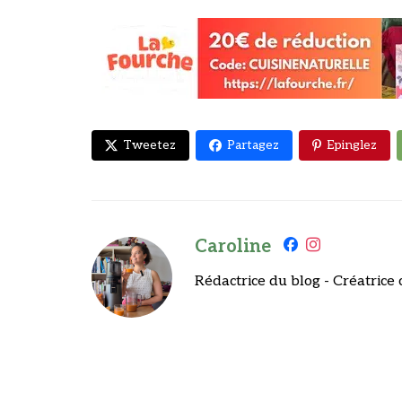
Tweetez
Partagez
Epinglez
Caroline
Rédactrice du blog - Créatrice 