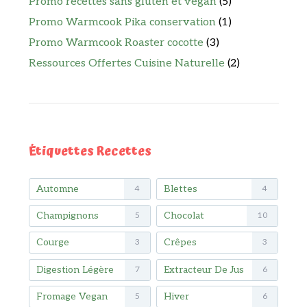
Promo recettes sans gluten et vegan
(5)
Promo Warmcook Pika conservation
(1)
Promo Warmcook Roaster cocotte
(3)
Ressources Offertes Cuisine Naturelle
(2)
Étiquettes Recettes
Automne
Blettes
4
4
Champignons
Chocolat
5
10
Courge
Crêpes
3
3
Digestion Légère
Extracteur De Jus
7
6
Fromage Vegan
Hiver
5
6