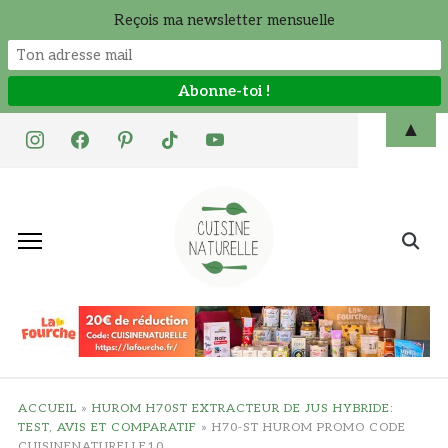
Reçois ma newsletter mensuelle
Skip
▲
instagram
facebook
pinterest
tiktok
youtube
to
content
Search
for:
ACCUEIL
»
HUROM H70ST EXTRACTEUR DE JUS HYBRIDE:
TEST, AVIS ET COMPARATIF
»
H70-ST HUROM PROMO CODE
CUISINENATURELLE10