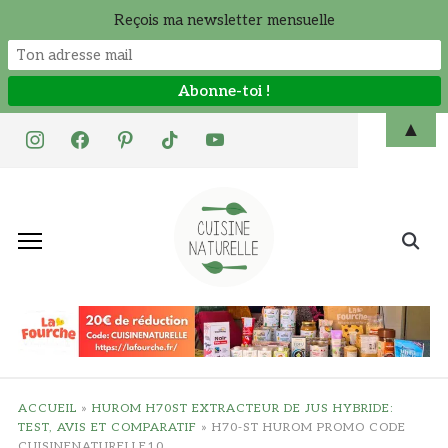
Reçois ma newsletter mensuelle
Skip
▲
instagram
facebook
pinterest
tiktok
youtube
to
content
Search
for:
ACCUEIL
»
HUROM H70ST EXTRACTEUR DE JUS HYBRIDE:
TEST, AVIS ET COMPARATIF
»
H70-ST HUROM PROMO CODE
CUISINENATURELLE10