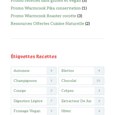
Promo recettes sans gluten et vegan
(5)
Promo Warmcook Pika conservation
(1)
Promo Warmcook Roaster cocotte
(3)
Ressources Offertes Cuisine Naturelle
(2)
Étiquettes Recettes
Automne
Blettes
4
4
Champignons
Chocolat
5
10
Courge
Crêpes
3
3
Digestion Légère
Extracteur De Jus
7
6
Fromage Vegan
Hiver
5
6