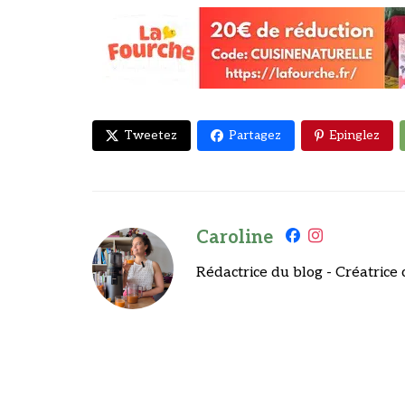
Tweetez
Partagez
Epinglez
Caroline
Rédactrice du blog - Créatrice 