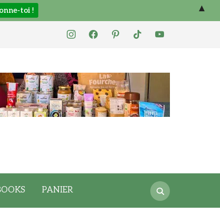
▲
instagram
facebook
pinterest
tiktok
youtube
Search
BOOKS
PANIER
for: