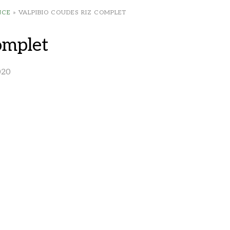
NCE
»
VALPIBIO COUDES RIZ COMPLET
omplet
020