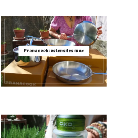
Pranacook: ustensiles inox