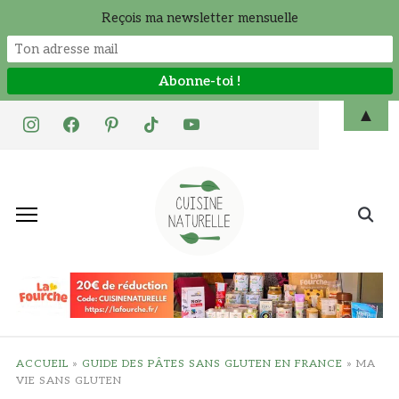
Reçois ma newsletter mensuelle
Skip
▲
instagram
facebook
pinterest
tiktok
youtube
to
content
Search
for:
ACCUEIL
»
GUIDE DES PÂTES SANS GLUTEN EN FRANCE
»
MA
VIE SANS GLUTEN