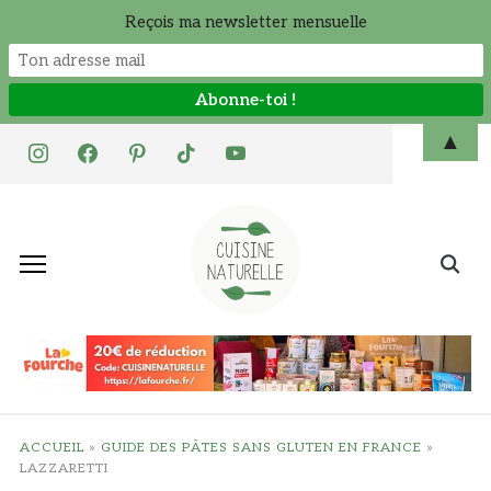
Reçois ma newsletter mensuelle
Skip
▲
instagram
facebook
pinterest
tiktok
youtube
to
content
Search
for:
ACCUEIL
»
GUIDE DES PÂTES SANS GLUTEN EN FRANCE
»
LAZZARETTI